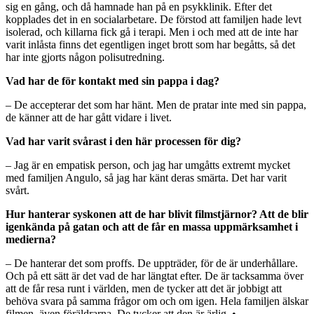
sig en gång, och då hamnade han på en psykklinik. Efter det
kopplades det in en socialarbetare. De förstod att familjen hade levt
isolerad, och killarna fick gå i terapi. Men i och med att de inte har
varit inlåsta finns det egentligen inget brott som har begåtts, så det
har inte gjorts någon polisutredning.
Vad har de för kontakt med sin pappa i dag?
– De accepterar det som har hänt. Men de pratar inte med sin pappa,
de känner att de har gått vidare i livet.
Vad har varit svårast i den här processen för dig?
– Jag är en empatisk person, och jag har umgåtts extremt mycket
med familjen Angulo, så jag har känt deras smärta. Det har varit
svårt.
Hur hanterar syskonen att de har blivit filmstjärnor? Att de blir
igenkända på gatan och att de får en massa uppmärksamhet i
medierna?
– De hanterar det som proffs. De uppträder, för de är underhållare.
Och på ett sätt är det vad de har längtat efter. De är tacksamma över
att de får resa runt i världen, men de tycker att det är jobbigt att
behöva svara på samma frågor om och om igen. Hela familjen älskar
filmen, även föräldrarna. De tycker att den är ärlig. •