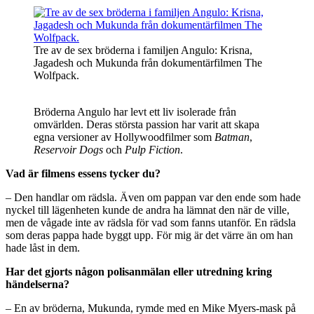
Tre av de sex bröderna i familjen Angulo: Krisna,
Jagadesh och Mukunda från dokumentärfilmen The
Wolfpack.
Bröderna Angulo har levt ett liv isolerade från
omvärlden. Deras största passion har varit att skapa
egna versioner av Hollywoodfilmer som
Batman
,
Reservoir Dogs
och
Pulp Fiction
.
Vad är filmens essens tycker du?
– Den handlar om rädsla. Även om pappan var den ende som hade
nyckel till lägenheten kunde de andra ha lämnat den när de ville,
men de vågade inte av rädsla för vad som fanns utanför. En rädsla
som deras pappa hade byggt upp. För mig är det värre än om han
hade låst in dem.
Har det gjorts någon polisanmälan eller utredning kring
händelserna?
– En av bröderna, Mukunda, rymde med en Mike Myers-mask på