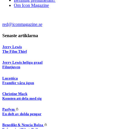
Befintlig prenumerant?
Om Icon Magazine
red@iconmagazine.se
Senaste artiklarna
Jerry Lewis
The Film Thief
Jerry Lewis heliga graal
Filmtjuven
Lucottica
Framför våra ögon
Christine Mack
Konsten att dela med sig
Parfym
En doft av dolda pengar
Benedikt & Nencia Bolza