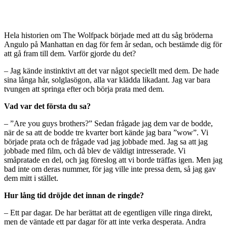
Hela historien om
The Wolfpack började med att du såg bröderna
Angulo på Manhattan en dag för fem år sedan, och bestämde dig för
att gå fram till dem. Varför gjorde du det?
– Jag kände instinktivt att det var något speciellt med dem. De hade
sina långa hår, solglasögon, alla var klädda likadant. Jag var bara
tvungen att springa efter och börja prata med dem.
Vad var det första du sa?
– ”Are you guys brothers?” Sedan frågade jag dem var de bodde,
när de sa att de bodde tre kvarter bort kände jag bara ”wow”. Vi
började prata och de frågade vad jag jobbade med. Jag sa att jag
jobbade med film, och då blev de väldigt intresserade. Vi
småpratade en del, och jag föreslog att vi borde träffas igen. Men jag
bad inte om deras nummer, för jag ville inte pressa dem, så jag gav
dem mitt i stället.
Hur lång tid dröjde det innan de ringde?
– Ett par dagar. De har berättat att de egentligen ville ringa direkt,
men de väntade ett par dagar för att inte verka desperata. Andra