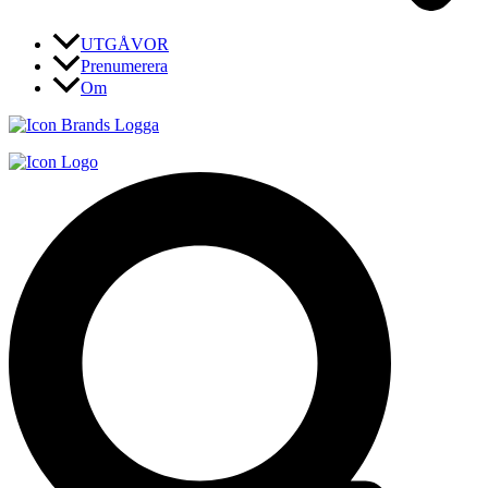
UTGÅVOR
Prenumerera
Om