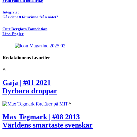
Från ruin till hotellrike
Integritet
Går det att försvinna från nätet?
Curt Bergfors Foundation
Lina Engler
Redaktionens favoriter
Gaja |
#01 2021
Dyrbara droppar
Max Tegmark |
#08 2013
Världens smartaste svenskar