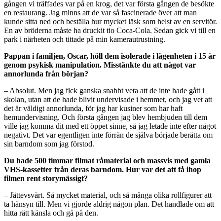
gången vi träffades var på en krog, det var första gången de besökte
en restaurang. Jag minns att de var så fascinerade över att man
kunde sitta ned och beställa hur mycket läsk som helst av en servitör.
En av bröderna måste ha druckit tio Coca-Cola. Sedan gick vi till en
park i närheten och tittade på min kamerautrustning.
Pappan i familjen, Oscar, höll dem isolerade i lägenheten i 15 år
genom psykisk manipulation. Misstänkte du att något var
annorlunda från början?
– Absolut. Men jag fick ganska snabbt veta att de inte hade gått i
skolan, utan att de hade blivit undervisade i hemmet, och jag vet att
det är väldigt annorlunda, för jag har kusiner som har haft
hemundervisning. Och första gången jag blev hembjuden till dem
ville jag komma dit med ett öppet sinne, så jag letade inte efter något
negativt. Det var egentligen inte förrän de själva började berätta om
sin barndom som jag förstod.
Du hade 500 timmar filmat råmaterial och massvis med gamla
VHS-kassetter från deras barndom. Hur var det att få ihop
filmen rent storymässigt?
– Jättevsvårt. Så mycket material, och så många olika rollfigurer att
ta hänsyn till. Men vi gjorde aldrig någon plan. Det handlade om att
hitta rätt känsla och gå på den.