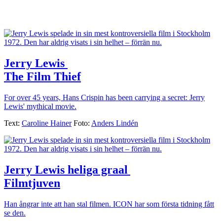
Jerry Lewis
|
The Film Thief
For over 45 years, Hans Crispin has been carrying a secret: Jerry
Lewis' mythical movie.
Text:
Caroline Hainer
Foto:
Anders Lindén
Jerry Lewis heliga graal
|
Filmtjuven
Han ångrar inte att han stal filmen. ICON har som första tidning fått
se den.