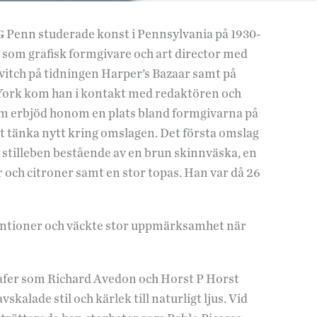
G
Penn studerade konst i Pennsylvania på 1930-
r som grafisk formgivare och art director med
ovitch på tidningen Harper’s Bazaar samt på
 York kom han i kontakt med redaktören och
 erbjöd honom en plats bland formgivarna på
 tänka nytt kring omslagen. Det första omslag
 stilleben bestående av en brun skinnväska, en
er och citroner samt en stor topas. Han var då 26
entioner och väckte stor uppmärksamhet när
afer som Richard Avedon och Horst P Horst
skalade stil och kärlek till naturligt ljus. Vid