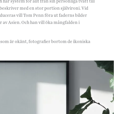
ar system för allt från sin personliga tvätt till
eskriver med en stor portion självironi. Vid
duceras vill Tom Penn föra ut faderns bilder
r av Asien. Och han vill öka mångfalden i
 som är okänt, fotografier bortom de ikoniska