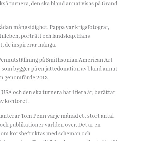
kså turnera, den ska bland annat visas på Grand
sådan mångsidighet. Pappa var krigsfotograf,
illeben, porträtt och landskap. Hans
et, de inspirerar många.
Pennutställning på Smithsonian American Art
som bygger på en jättedonation av bland annat
sen genomförde 2013.
 USA och den ska turnera här i flera år, berättar
av kontoret.
hanterar Tom Penn varje månad ett stort antal
 och publikationer världen över. Det är en
r som korsbefruktas med scheman och