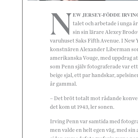
N
EW JERSEY-FÖDDE IRVIN
talet och arbetade i unga å
sin sin lärare Alexey Brod
varuhuset Saks Fifth Avenue. I New
konstnären Alexander Liberman som
amerikanska Vouge, med uppdrag att
som Penn själv fotograferade var ett
beige sjal, ett par handskar, apelsin
år gammal.
– Det bröt totalt mot rådande konv
det kom ut 1943, ler sonen.
Irving Penn var samtida med fotogr
men valde en helt egen väg, med sin av