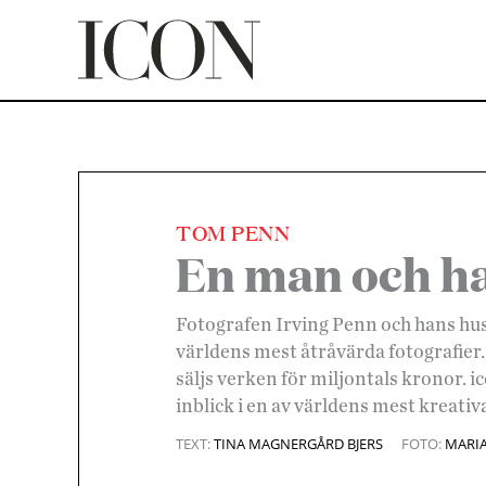
Hoppa
till
innehåll
TOM PENN
|
En man och h
Fotografen Irving Penn och hans hu
världens mest åtråvärda fotografier.
säljs verken för miljontals kronor. i
inblick i en av världens mest kreativa
TEXT:
TINA MAGNERGÅRD BJERS
FOTO:
MARI