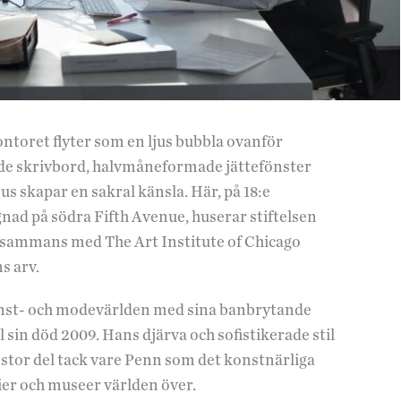
ntoret flyter som en ljus bubbla ovanför
de skrivbord, halvmåneformade jättefönster
s skapar en sakral känsla. Här, på 18:e
nad på södra Fifth Avenue, huserar stiftelsen
lsammans med The Art Institute of Chicago
s arv.
onst- och modevärlden med sina banbrytande
l sin död 2009. Hans djärva och sofistikerade stil
ill stor del tack vare Penn som det konstnärliga
erier och museer världen över.