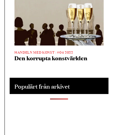
HANDELN MED KONST |
#04 2022
Den korrupta konstvärlden
Populärt från arkivet