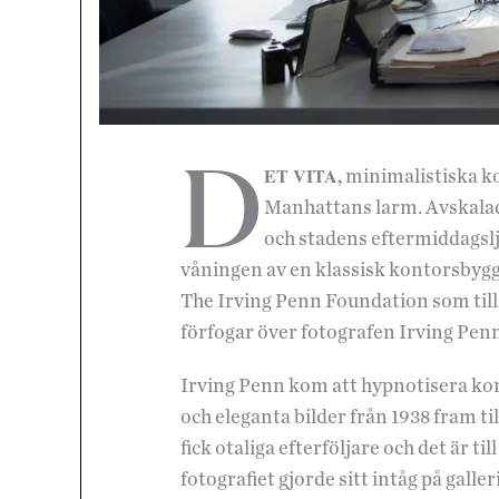
D
ET VITA,
minimalistiska ko
Manhattans larm. Avskala
och stadens eftermiddagslju
våningen av en klassisk kontorsbygg
The Irving Penn Foundation som til
förfogar över fotografen Irving Penn
Irving Penn kom att hypnotisera k
och eleganta bilder från 1938 fram til
fick otaliga efterföljare och det är t
fotografiet gjorde sitt intåg på gall