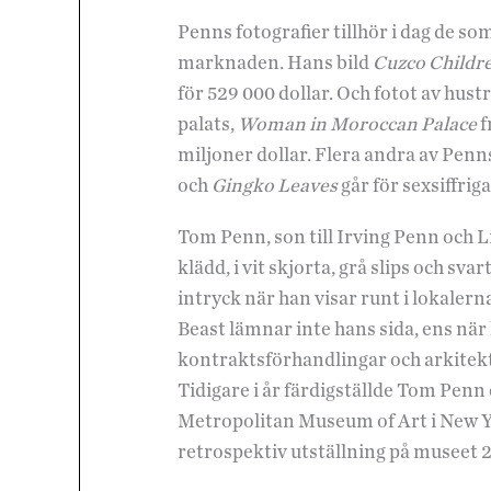
Penns fotografier tillhör i dag de s
marknaden. Hans bild
Cuzco Childr
för 529 000 dollar. Och fotot av hus
palats,
Woman in Moroccan Palace
f
miljoner dollar. Flera andra av Pen
och
Gingko Leaves
går för sexsiffrig
Tom Penn, son till Irving Penn och 
klädd, i vit skjorta, grå slips och s
intryck när han visar runt i lokaler
Beast lämnar inte hans sida, ens när 
kontraktsförhandlingar och arkitektr
Tidigare i år färdigställde Tom Penn
Metropolitan Museum of Art i New Yo
retrospektiv utställning på museet 201