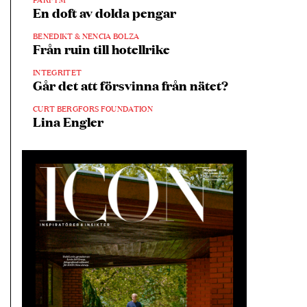
En doft av dolda pengar
BENEDIKT & NENCIA BOLZA
Från ruin till hotellrike
INTEGRITET
Går det att försvinna från nätet?
CURT BERGFORS FOUNDATION
Lina Engler