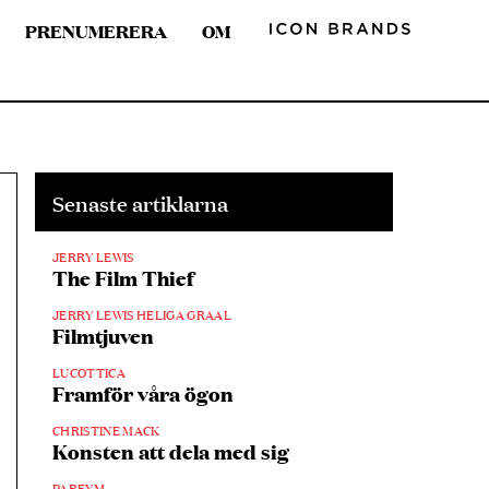
PRENUMERERA
OM
Senaste artiklarna
JERRY LEWIS
The Film Thief
JERRY LEWIS HELIGA GRAAL
Filmtjuven
LUCOTTICA
Framför våra ögon
CHRISTINE MACK
Konsten att dela med sig
PARFYM