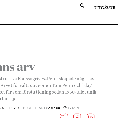
UTGÅVOR
ans arv
stru Lisa Fonssagrives-Penn skapade några av
 Arvet förvaltas av sonen Tom Penn och i dag
con får som första tidning sedan 1950-talet unik
 familjer.
A WRETBLAD
PUBLICERAD I #
2015 04
17 MIN