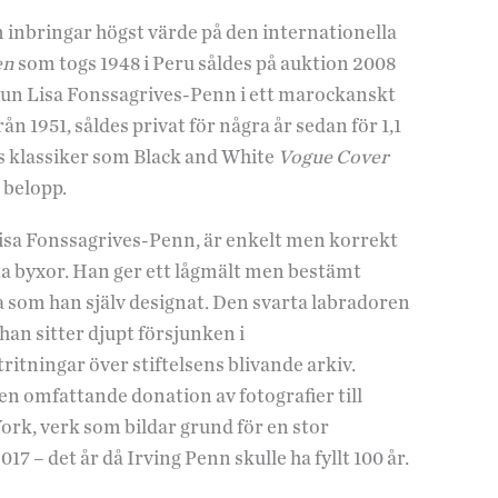
om inbringar högst värde på den internationella
en
som togs 1948 i Peru såldes på auktion 2008
trun Lisa Fonssagrives-Penn i ett marockanskt
rån 1951, såldes privat för några år sedan för 1,1
ns klassiker som Black and White
Vogue Cover
a belopp.
Lisa Fonssagrives-Penn, är enkelt men korrekt
varta byxor. Han ger ett lågmält men bestämt
na som han själv designat. Den svarta labradoren
han sitter djupt försjunken i
itningar över stiftelsens blivande arkiv.
 en omfattande donation av fotografier till
rk, verk som bildar grund för en stor
7 – det år då Irving Penn skulle ha fyllt 100 år.