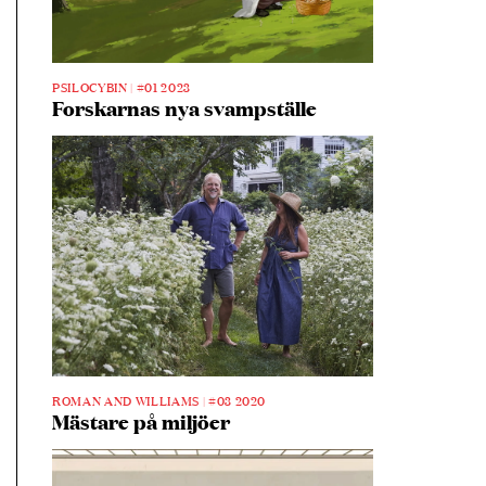
PSILOCYBIN |
#01 2023
Forskarnas nya svampställe
ROMAN AND WILLIAMS |
#03 2020
Mästare på miljöer