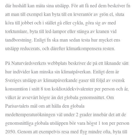
där hushåll kan mäta sina utsläpp. För att få ned dem beskriver fn
att man till exempel kan byta till en leverantör av grön el, sluta
köra till jobbet och i stället gå eller cykla, göra sig av med
torktumlare, byta till led-lampor eller stänga av kranen vid
tandborstning. Enligt fn ska man sedan testa hur mycket ens
utsläpp reducerats, och därefter klimatkompensera resten.
På Naturvårdsverkets webbplats beskriver de på ett liknande sätt
hur individer kan minska sin klimatpåverkan. Enligt dem är
Sveriges utsläpp av klimatpåverkande gaser till följd av svensk
konsumtion i snitt 8 ton koldioxidekvivalenter per person och år,
vilket är avsevärt högre än det globala genomsnittet. Om
Parisavtalets mål om att hålla den globala
medeltemperaturökningen väl under 2 grader innebär det att de
genomsnittliga globala utsläppen bör vara högst 1 ton per person
2050. Genom att exempelvis resa med flyg mindre ofta, byta till