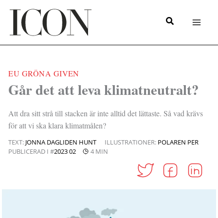
Hoppa
till
innehåll
EU GRÖNA GIVEN
|
Går det att leva klimatneutralt?
Att dra sitt strå till stacken är inte alltid det lättaste. Så vad krävs
för att vi ska klara klimatmålen?
TEXT:
JONNA DAGLIDEN HUNT
ILLUSTRATIONER:
POLAREN PER
PUBLICERAD I #
2023 02
4 MIN