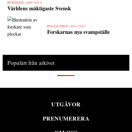
PEWDIPIE |
#05 2014
Världens mäktigaste Svensk
PSILOCYBIN |
#01 2023
Forskarnas nya svampställe
Populärt från arkivet
UTGÅVOR
PRENUMERERA