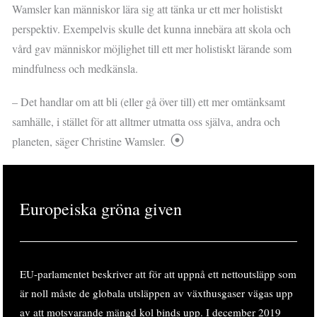
Wamsler kan människor lära sig att tänka ur ett mer holistiskt
perspektiv. Exempelvis skulle det kunna innebära att skola och
vård gav människor möjlighet till ett mer holistiskt lärande som
mindfulness och medkänsla.
– Det handlar om att bli (eller gå över till) ett mer omtänksamt
samhälle, i stället för att alltmer utmatta oss själva, andra och
planeten, säger Christine Wamsler.
Europeiska gröna given
EU-parlamentet beskriver att för att uppnå ett nettoutsläpp som
är noll måste de globala utsläppen av växthusgaser vägas upp
av att motsvarande mängd kol binds upp. I december 2019