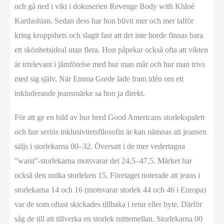
och gå ned i vikt i dokuserien Revenge Body with Khloé
Kardashian. Sedan dess har hon blivit mer och mer talför
kring kroppshets och slagit fast att det inte borde finnas bara
ett skönhetsideal utan flera. Hon påpekar också ofta att vikten
är irrelevant i jämförelse med hur man mår och hur man trivs
med sig själv. När Emma Grede lade fram idén om ett
inkluderande jeansmärke sa hon ja direkt.
För att ge en bild av hur bred Good Americans storlekspalett
och hur seriös inklusivitetsfilosofin är kan nämnas att jeansen
säljs i storlekarna 00–32. Översatt i de mer vedertagna
”waist”-storlekarna motsvarar det 24,5–47,5. Märket har
också den unika storleken 15. Företaget noterade att jeans i
storlekarna 14 och 16 (motsvarar storlek 44 och 46 i Europa)
var de som oftast skickades tillbaka i retur eller byte. Därför
såg de till att tillverka en storlek mittemellan. Storlekarna 00