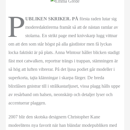
P
UBLIKEN SKRIKER. PÅ
första raden lutar sig
moderedaktörerna framåt så att de nästan ramlar av
stolarna. En strikt page med knivskarp lugg vittnar
om att den som står högst på alla gästlistor men få lyckas
locka faktiskt är på plats. Anna Wintour håller blicken stadigt
fäst mot catwalken, reportrar trängs i trappan, stämningen är
så hög att luften vibrerar. På det ljusa podiet går modeller i
superkorta, tajta klänningar i skarpa färger. De breda
blixtlåsen gnistrar till i strålkastarljuset, vissa plagg hålls uppe
av resårband om halsen, neonskärp och detaljer lyser och
accentuerar plaggen.
2007 blir den skotska designern Christopher Kane
modeelitens nya favorit när han bländar modepubliken med