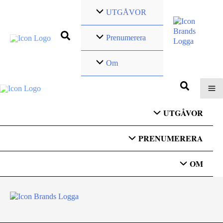
Hoppa
UTGÅVOR
till
innehåll
Prenumerera
Om
UTGÅVOR
PRENUMERERA
OM