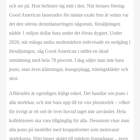
och ser på. Hon befinner sig mitt i den. När hennes företag
Good American lanserades för nästan exakt fem år sedan var
det den största denimlanseringen någonsin, försäljningen
nådde 1 miljon dollar bara under det första dygnet. Under
2020, när många andra modemärken redovisade en nedgång i
försäljningen, såg Good American i stället en ökad
omsättning med hela 78 procent. I dag säljer man inte bara
jeans, utan även klänningar, loungeplagg, träningskläder och
skor.
Affärsidén är egentligen löjligt enkel. Det handlar om jeans i
alla storlekar, och inte bara upp till en viss plusstorlek – vilket
för övrigt är ett ord de över huvud taget inte använder. Hela
kollektionen ska vara tillgänglig för alla. Dessutom visar man
alla jeans på modeller med kroppsformer som motsvarar
storlekarna. Häri ligger skälet till märkets framgångar – även