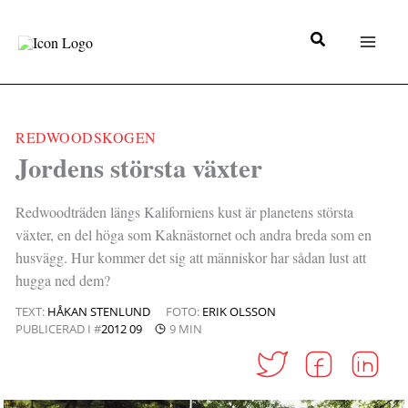
Hoppa
till
innehåll
REDWOODSKOGEN
|
Jordens största växter
Redwoodträden längs Kaliforniens kust är planetens största
växter, en del höga som Kaknästornet och andra breda som en
husvägg. Hur kommer det sig att människor har sådan lust att
hugga ned dem?
TEXT:
HÅKAN STENLUND
FOTO:
ERIK OLSSON
PUBLICERAD I #
2012 09
9 MIN