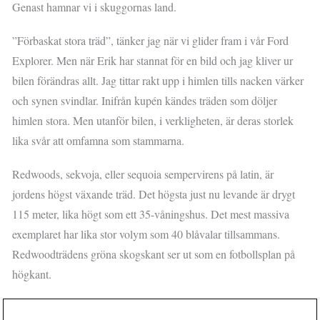
Genast hamnar vi i skuggornas land.
”Förbaskat stora träd”, tänker jag när vi glider fram i vår Ford
Explorer. Men när Erik har stannat för en bild och jag kliver ur
bilen förändras allt. Jag tittar rakt upp i himlen tills nacken värker
och synen svindlar. Inifrån kupén kändes träden som döljer
himlen stora. Men utanför bilen, i verkligheten, är deras storlek
lika svår att omfamna som stammarna.
Redwoods, sekvoja, eller sequoia sempervirens på latin, är
jordens högst växande träd. Det högsta just nu levande är drygt
115 meter, lika högt som ett 35-våningshus. Det mest massiva
exemplaret har lika stor volym som 40 blåvalar tillsammans.
Redwoodträdens gröna skogskant ser ut som en fotbollsplan på
högkant.