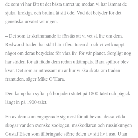
de som vi har fått ut det bästa timret ur, medan vi har lämnat de
sjuka, krokiga och brutna åt sitt öde. Vad det betyder för det
genetiska urvalet vet ingen.
– Det som är skrämmande är förstås att vi vet så lite om dem.
Redwood-träden har stått här i flera tusen år och vi vet knappt
något om deras betydelse för våra liv, för vår planet. Sorgligt nog
har striden för att rädda dem redan utkämpats. Bara spillror blev
kvar. Det som är intressant nu är hur vi ska sköta om träden i
framtiden, säger Mike O’Hara.
Den kamp han syftar på började i slutet på 1800-talet och pågick
långt in på 1900-talet.
En av dem som engagerade sig mest för att bevara dessa vilda
skogar var den svenske zoologen, maskodlaren och russinkungen
Gustaf Eisen som tillbringade större delen av sitt liv i usa. Utan