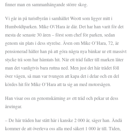
finner man en sammanhängande större skog.
Vi går in på turistbyrån i samhället Weott som ligger mitt i
Humboldtparken. Mike O\’Hara är där. Det har han varit för det
mesta de senaste 30 åren – först som chef för parken, sedan
genom sin plats i dess styrelse. Även om Mike O’Hara, 72, är
pensionerad håller han på att göra några nya bänkar ur ett massivt
stycke trä som har hämtats hit. När ett träd faller till marken låter
man det vanligtvis bara ruttna ned. Men just det här trädet föll
över vägen, så man var tvungen att kapa det i delar och en del
kördes hit för Mike O’Hara att ta sig an med motorsågen.
Han visar oss en genomskärning av ett träd och pekar ut dess
årsringar.
– De här träden har stått här i kanske 2 000 år, säger han. Ändå
kommer de att överleva oss alla med säkert 1 000 år till. Tiden,