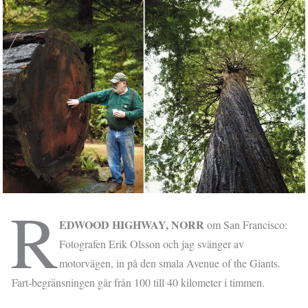
R
EDWOOD HIGHWAY, NORR
om San Francisco:
Fotografen Erik Olsson och jag svänger av
motorvägen, in på den smala Avenue of the Giants.
Fart-begränsningen går från 100 till 40 kilometer i timmen.