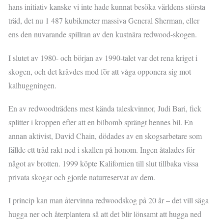
hans initiativ kanske vi inte hade kunnat besöka världens största
träd, det nu 1 487 kubikmeter massiva General Sherman, eller
ens den nuvarande spillran av den kustnära redwood-skogen.
I slutet av 1980- och början av 1990-talet var det rena kriget i
skogen, och det krävdes mod för att våga opponera sig mot
kalhuggningen.
En av redwoodträdens mest kända taleskvinnor, Judi Bari, fick
splitter i kroppen efter att en bilbomb sprängt hennes bil. En
annan aktivist, David Chain, dödades av en skogsarbetare som
fällde ett träd rakt ned i skallen på honom. Ingen åtalades för
något av brotten. 1999 köpte Kalifornien till slut tillbaka vissa
privata skogar och gjorde naturreservat av dem.
I princip kan man återvinna redwoodskog på 20 år – det vill säga
hugga ner och återplantera så att det blir lönsamt att hugga ned