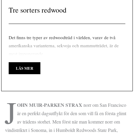
Tre sorters redwood
Det finns tre typer av redwoodträd i världen, varav de två
amerikanska varianterna, sekvoja och mammutträdet, är de
mest imponerande.
LÄS MER
J
OHN MUIR-PARKEN STRAX
norr om San Francisco
är en perfekt dagsutflykt för den som vill få en första glimt
av trädens storhet. Men först när man kommer norr om
vindistriktet i Sonoma, in i Humboldt Redwoods State Park,