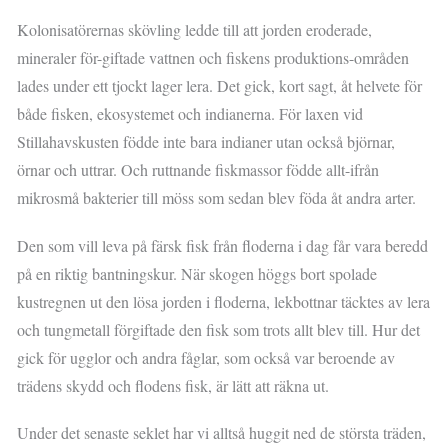
Kolonisatörernas skövling ledde till att jorden eroderade,
mineraler för-giftade vattnen och fiskens produktions-områden
lades under ett tjockt lager lera. Det gick, kort sagt, åt helvete för
både fisken, ekosystemet och indianerna. För laxen vid
Stillahavskusten födde inte bara indianer utan också björnar,
örnar och uttrar. Och ruttnande fiskmassor födde allt-ifrån
mikrosmå bakterier till möss som sedan blev föda åt andra arter.
Den som vill leva på färsk fisk från floderna i dag får vara beredd
på en riktig bantningskur. När skogen höggs bort spolade
kustregnen ut den lösa jorden i floderna, lekbottnar täcktes av lera
och tungmetall förgiftade den fisk som trots allt blev till. Hur det
gick för ugglor och andra fåglar, som också var beroende av
trädens skydd och flodens fisk, är lätt att räkna ut.
Under det senaste seklet har vi alltså huggit ned de största träden,