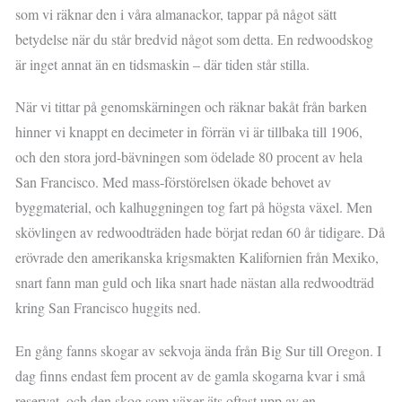
som vi räknar den i våra almanackor, tappar på något sätt
betydelse när du står bredvid något som detta. En redwoodskog
är inget annat än en tidsmaskin – där tiden står stilla.
När vi tittar på genomskärningen och räknar bakåt från barken
hinner vi knappt en decimeter in förrän vi är tillbaka till 1906,
och den stora jord-bävningen som ödelade 80 procent av hela
San Francisco. Med mass-förstörelsen ökade behovet av
byggmaterial, och kalhuggningen tog fart på högsta växel. Men
skövlingen av redwoodträden hade börjat redan 60 år tidigare. Då
erövrade den amerikanska krigsmakten Kalifornien från Mexiko,
snart fann man guld och lika snart hade nästan alla redwoodträd
kring San Francisco huggits ned.
En gång fanns skogar av sekvoja ända från Big Sur till Oregon. I
dag finns endast fem procent av de gamla skogarna kvar i små
reservat, och den skog som växer äts oftast upp av en