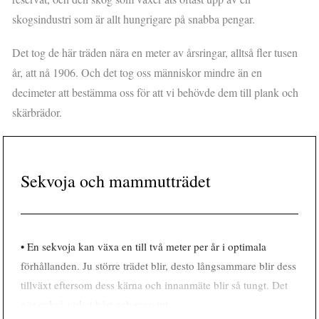
skogsindustri som är allt hungrigare på snabba pengar.
Det tog de här träden nära en meter av årsringar, alltså fler tusen
år, att nå 1906. Och det tog oss människor mindre än en
decimeter att bestämma oss för att vi behövde dem till plank och
skärbrädor.
Sekvoja och mammutträdet
• En sekvoja kan växa en till två meter per år i optimala
förhållanden. Ju större trädet blir, desto långsammare blir dess
tillväxt eftersom dess kärna och innanmäte blir så tungt. Det
gör också virket hårt och massivt.