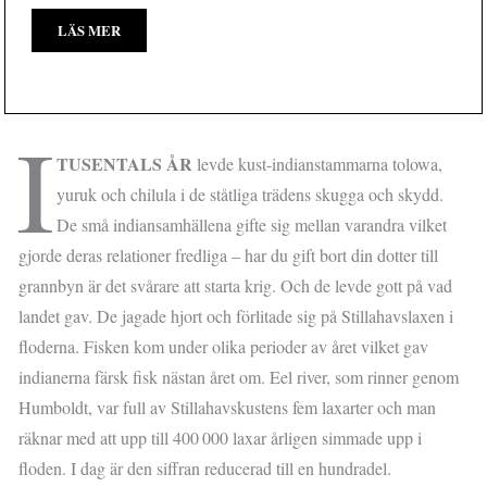
LÄS MER
I
TUSENTALS ÅR
levde kust-indianstammarna tolowa,
yuruk och chilula i de ståtliga trädens skugga och skydd.
De små indiansamhällena gifte sig mellan varandra vilket
gjorde deras relationer fredliga – har du gift bort din dotter till
grannbyn är det svårare att starta krig. Och de levde gott på vad
landet gav. De jagade hjort och förlitade sig på Stillahavslaxen i
floderna. Fisken kom under olika perioder av året vilket gav
indianerna färsk fisk nästan året om. Eel river, som rinner genom
Humboldt, var full av Stillahavskustens fem laxarter och man
räknar med att upp till 400 000 laxar årligen simmade upp i
floden. I dag är den siffran reducerad till en hundradel.