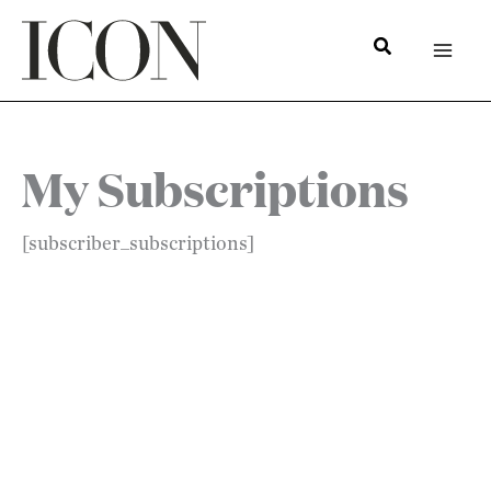
Hoppa
till
innehåll
My Subscriptions
[subscriber_subscriptions]