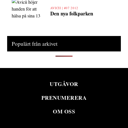
AVICII |
#07 2012
Den nya folkparken
Populärt från arkivet
UTGÅVOR
PRENUMERERA
OM OSS