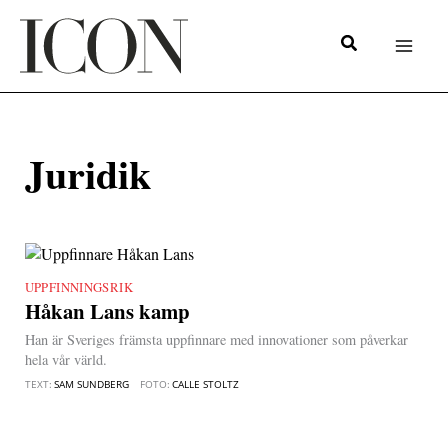
Hoppa
till
innehåll
Juridik
UPPFINNINGSRIK
|
Håkan Lans kamp
Han är Sveriges främsta uppfinnare med innovationer som påverkar
hela vår värld.
TEXT:
SAM SUNDBERG
FOTO:
CALLE STOLTZ