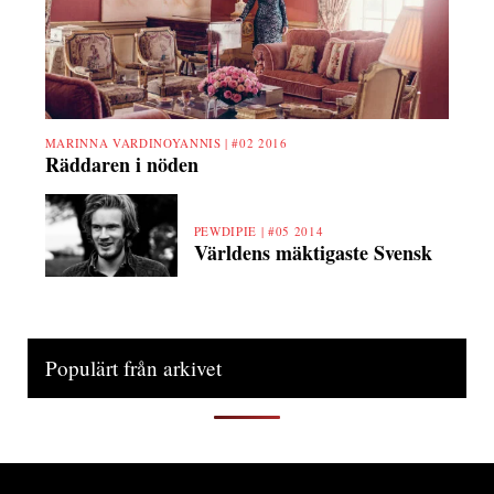
MARINNA VARDINOYANNIS |
#02 2016
Räddaren i nöden
PEWDIPIE |
#05 2014
Världens mäktigaste Svensk
Populärt från arkivet