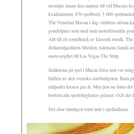
neonljus innan den stannar till vid Macaus 
kvadratmeter, 870 spelbord, 3 000 spelmaskin
The Venetian Macau i dag världens största ka
gondoljärer som med små motorförsedda gond
Allt till ett soundtrack av klassisk musik. T
dollarmiljardären Sheldon Adelsons Sands im
motsvarighet till Las Vegas The Strip.
Intäkterna på spel i Macau förra året var enlig
hälften av den svenska statsbudgeten. Bara på
miljarder kronor per år. Men just nu finns de
bortom alla speltokigheters gränser. Och det är
Det ekar nämligen tomt inne i spelhallarna.