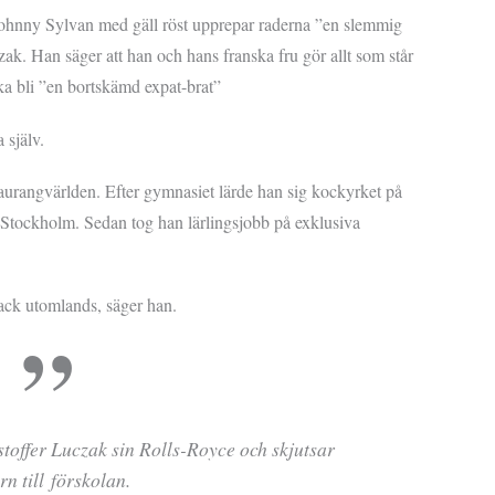
ohnny Sylvan med gäll röst upprepar raderna ”en slemmig
czak. Han säger att han och hans franska fru gör allt som står
 ska bli ”en bortskämd expat-brat”
 själv.
staurangvärlden. Efter gymnasiet lärde han sig kockyrket på
 Stockholm. Sedan tog han lärlingsjobb på exklusiva
ack utomlands, säger han.
toffer Luczak sin Rolls-Royce och skjutsar
rn till förskolan.