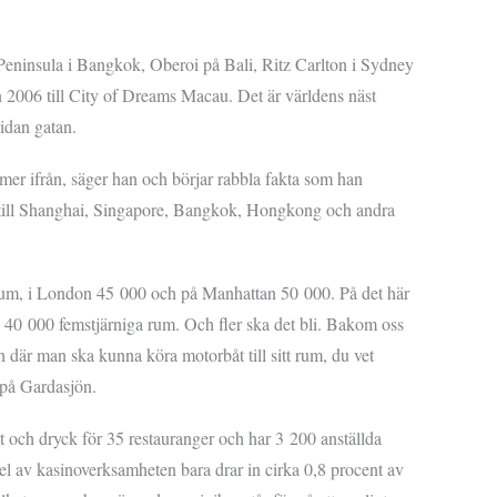
Peninsula i Bangkok, Oberoi på Bali, Ritz Carlton i Sydney
n 2006 till City of Dreams Macau. Det är världens näst
sidan gatan.
mmer ifrån, säger han och börjar rabbla fakta som han
sor till Shanghai, Singapore, Bangkok, Hongkong och andra
llrum, i London 45 000 och på Manhattan 50 000. På det här
n 40 000 femstjärniga rum. Och fler ska det bli. Bakom oss
n där man ska kunna köra motorbåt till sitt rum, du vet
 på Gardasjön.
 och dryck för 35 restauranger och har 3 200 anställda
el av kasinoverksamheten bara drar in cirka 0,8 procent av