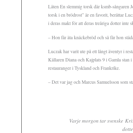
Låten En slemmig torsk där ksmb-sångaren J
torsk i en brödrost” är en favorit, berättar Lu
i deras makt för att deras treåriga dotter inte
– Hon får äta knäckebröd och så får hon städa
Luczak har varit ute på ett långt äventyr i re
Källaren Diana och Kajplats 9 i Gamla stan i
restauranger i Tyskland och Frankrike.
– Det var jag och Marcus Samuelsson som st
Varje morgon tar svenske Kris
dotte