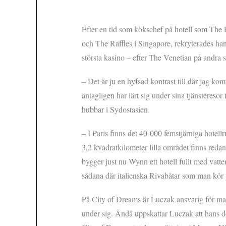
Efter en tid som kökschef på hotell som The 
och The Raffles i Singapore, rekryterades ha
största kasino – efter The Venetian på andra 
– Det är ju en hyfsad kontrast till där jag ko
antagligen har lärt sig under sina tjänstere
hubbar i Sydostasien.
– I Paris finns det 40 000 femstjärniga hote
3,2 kvadratkilometer lilla området finns reda
bygger just nu Wynn ett hotell fullt med vatte
sådana där italienska Rivabåtar som man kör
På City of Dreams är Luczak ansvarig för mat
under sig. Ändå uppskattar Luczak att hans d