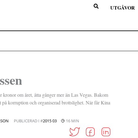
UTGÅVOR
issen
er kronor om året, åtta gånger mer än Las Vegas. Bakom
t på korruption och organiserad brottslighet. När får Kina
SSON
PUBLICERAD I #
2015 03
16 MIN