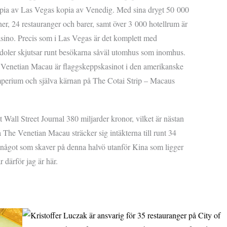
kopia av Las Vegas kopia av Venedig. Med sina drygt 50 000
er, 24 restauranger och barer, samt över 3 000 hotellrum är
sino. Precis som i Las Vegas är det komplett med
oler skjutsar runt besökarna såväl utomhus som inomhus.
he Venetian Macau är flaggskeppskasinot i den amerikanske
perium och själva kärnan på The Cotai Strip – Macaus
t Wall Street Journal 380 miljarder kronor, vilket är nästan
 The Venetian Macau sträcker sig intäkterna till runt 34
t något som skaver på denna halvö utanför Kina som ligger
 därför jag är här.