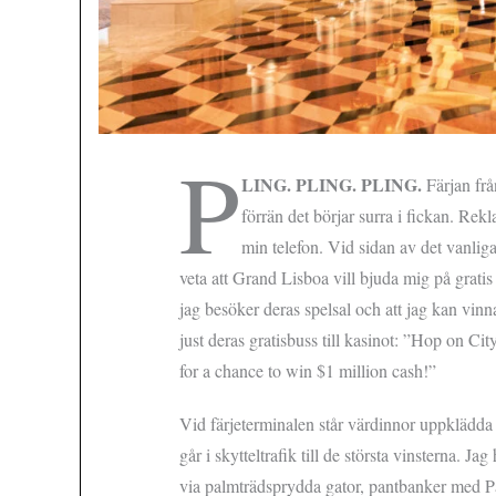
P
LING. PLING. PLING.
Färjan fr
förrän det börjar surra i fickan. R
min telefon. Vid sidan av det vanlig
veta att Grand Lisboa vill bjuda mig på gratis
jag besöker deras spelsal och att jag kan vinn
just deras gratisbuss till kasinot: ”Hop on C
for a chance to win $1 million cash!”
Vid färjeterminalen står värdinnor uppklädd
går i skytteltrafik till de största vinsterna. 
via palmträdsprydda gator, pantbanker med P