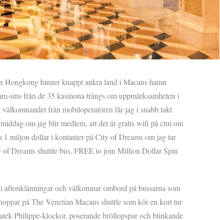
ån Hongkong hinner knappt ankra land i Macaus hamn
eklam-sms från de 35 kasinona trängs om uppmärksamheten i
a välkomnandet från mobiloperatören får jag i snabb takt
 middag om jag blir medlem, att det är gratis wifi på ctm om
a 1 miljon dollar i kontanter på City of Dreams om jag tar
ity of Dreams shuttle bus, FREE to join Million Dollar Spin
a i aftonklänningar och välkomnar ombord på bussarna som
Jag hoppar på The Venetian Macaus shuttle som kör en kort tur
atek Philippe-klockor, poserande bröllopspar och blinkande