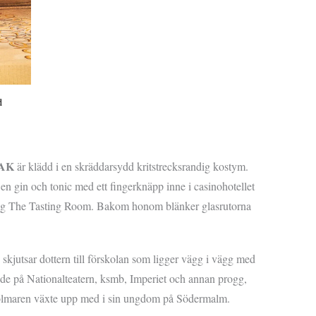
d
AK
är klädd i en skräddarsydd kritstrecksrandig kostym.
 en gin och tonic med ett fingerknäpp inne i casinohotellet
ang The Tasting Room. Bakom honom blänker glasrutorna
kjutsar dottern till förskolan som ligger vägg i vägg med
de på Nationalteatern, ksmb, Imperiet och annan progg,
olmaren växte upp med i sin ungdom på Södermalm.