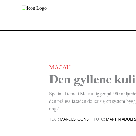
Hoppa
till
innehåll
MACAU
|
Den gyllene kul
Spelintäkterna i Macau ligger på 380 miljard
den pråliga fasaden döljer sig ett system bygg
nog?
TEXT:
MARCUS JOONS
FOTO:
MARTIN ADOLF