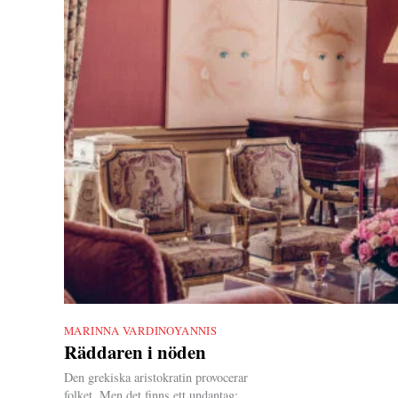
MARINNA VARDINOYANNIS
|
Räddaren i nöden
Den grekiska aristokratin provocerar
folket. Men det finns ett undantag: