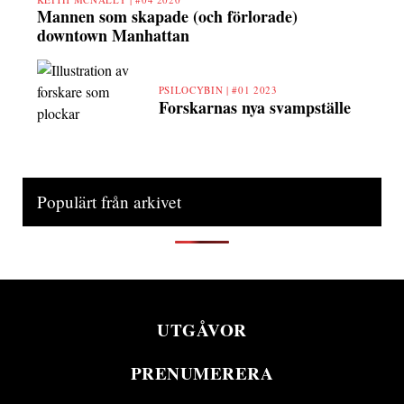
Mannen som skapade (och förlorade)
downtown Manhattan
PSILOCYBIN |
#01 2023
Forskarnas nya svampställe
Populärt från arkivet
UTGÅVOR
PRENUMERERA