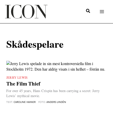
Hoppa
till
innehåll
Skådespelare
JERRY LEWIS
|
The Film Thief
For over 45 years, Hans Crispin has been carrying a secret: Jerry
Lewis’ mythical movie.
TEXT:
CAROLINE HAINER
FOTO:
ANDERS LINDÉN