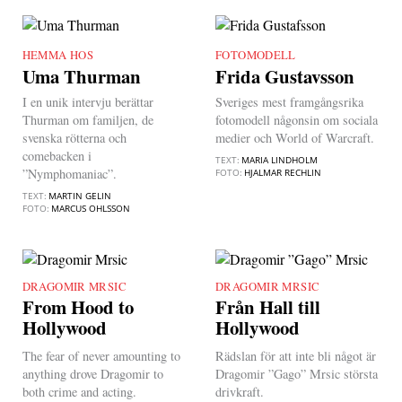
HEMMA HOS
|
FOTOMODELL
|
Uma Thurman
Frida Gustavsson
I en unik intervju berättar
Sveriges mest framgångsrika
Thurman om familjen, de
fotomodell någonsin om sociala
svenska rötterna och
medier och World of Warcraft.
comebacken i
TEXT:
MARIA LINDHOLM
”Nymphomaniac”.
FOTO:
HJALMAR RECHLIN
TEXT:
MARTIN GELIN
FOTO:
MARCUS OHLSSON
DRAGOMIR MRSIC
|
DRAGOMIR MRSIC
|
From Hood to
Från Hall till
Hollywood
Hollywood
The fear of never amounting to
Rädslan för att inte bli något är
anything drove Dragomir to
Dragomir ”Gago” Mrsic största
both crime and acting.
drivkraft.