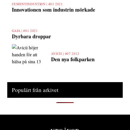
CEMENTINDUSTRIN |
#03 2021
Innovationen som industrin mörkade
GAJA |
#01 2021
Dyrbara droppar
AVICII |
#07 2012
Den nya folkparken
Populärt från arkivet