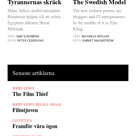
Tyrannernas skräck
The Swedish Model
Måns Adlers mobilvideotjänst
The new fashion powers are
Bambuser hjälpte till att störta
bloggers and IT-entrepreneurs.
Egyptens diktator Hosni
In the middle of it is Elin
Mubarak.
Kling.
TEXT:
SAM SUNDBERG
TEXT:
MICHAELA MÖLLER
FOTO:
PETER CEDERLING
FOTO:
EMMET MALMSTRÖM
Senaste artiklarna
JERRY LEWIS
The Film Thief
JERRY LEWIS HELIGA GRAAL
Filmtjuven
LUCOTTICA
Framför våra ögon