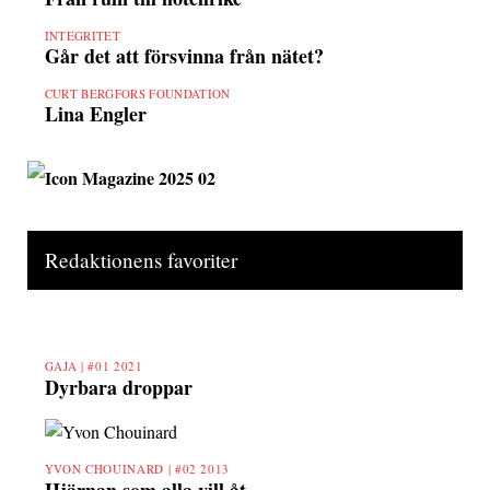
INTEGRITET
Går det att försvinna från nätet?
CURT BERGFORS FOUNDATION
Lina Engler
Redaktionens favoriter
GAJA |
#01 2021
Dyrbara droppar
YVON CHOUINARD |
#02 2013
Hjärnan som alla vill åt