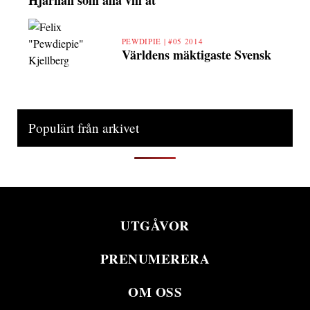
PEWDIPIE |
#05 2014
Världens mäktigaste Svensk
Populärt från arkivet
UTGÅVOR
PRENUMERERA
OM OSS