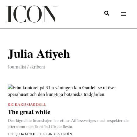
Hoppa
till
innehåll
Julia Atiyeh
Journalist / skribent
RICKARD GARDELL
|
The great white
Den lågmälde finanshajen har ett av Affärssveriges mest respekterade
efternamn men är okänd för de flesta.
TEXT:
JULIA ATIYEH
FOTO:
ANDERS LINDÉN