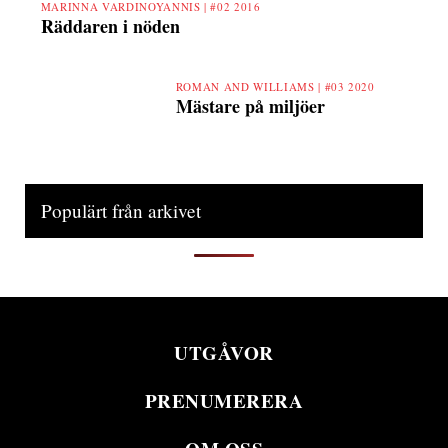
MARINNA VARDINOYANNIS |
#02 2016
Räddaren i nöden
ROMAN AND WILLIAMS |
#03 2020
Mästare på miljöer
Populärt från arkivet
UTGÅVOR
PRENUMERERA