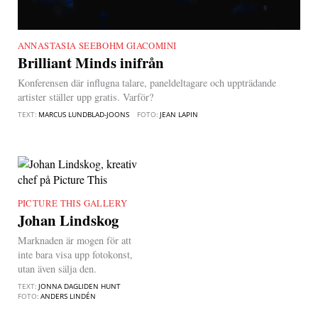
ANNASTASIA SEEBOHM GIACOMINI
|
Brilliant Minds inifrån
Konferensen där influgna talare, paneldeltagare och uppträdande
artister ställer upp gratis. Varför?
TEXT:
MARCUS LUNDBLAD-JOONS
FOTO:
JEAN LAPIN
PICTURE THIS GALLERY
|
Johan Lindskog
Marknaden är mogen för att
inte bara visa upp fotokonst,
utan även sälja den.
TEXT:
JONNA DAGLIDEN HUNT
FOTO:
ANDERS LINDÉN