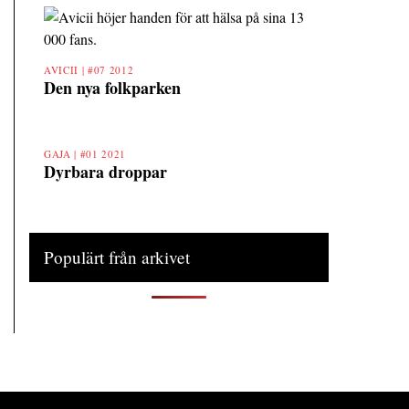
AVICII |
#07 2012
Den nya folkparken
GAJA |
#01 2021
Dyrbara droppar
Populärt från arkivet