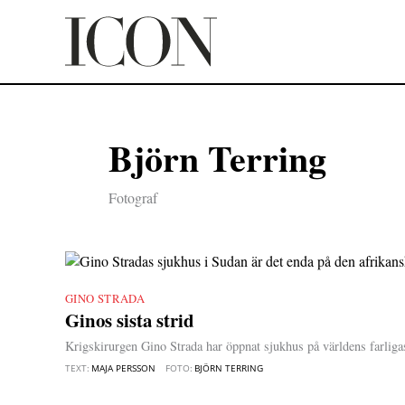
Hoppa
till
innehåll
Björn Terring
Fotograf
GINO STRADA
|
Ginos sista strid
Krigskirurgen Gino Strada har öppnat sjukhus på världens farligas
TEXT:
MAJA PERSSON
FOTO:
BJÖRN TERRING