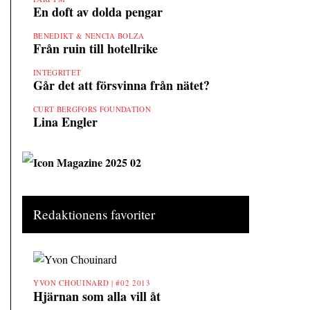
En doft av dolda pengar
BENEDIKT & NENCIA BOLZA
Från ruin till hotellrike
INTEGRITET
Går det att försvinna från nätet?
CURT BERGFORS FOUNDATION
Lina Engler
Redaktionens favoriter
YVON CHOUINARD |
#02 2013
Hjärnan som alla vill åt