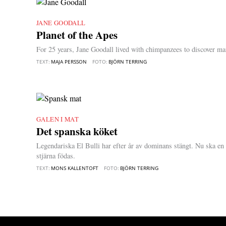
JANE GOODALL
|
Planet of the Apes
For 25 years, Jane Goodall lived with chimpanzees to discover ma
TEXT:
MAJA PERSSON
FOTO:
BJÖRN TERRING
GALEN I MAT
|
Det spanska köket
Legendariska El Bulli har efter år av dominans stängt. Nu ska en
stjärna födas.
TEXT:
MONS KALLENTOFT
FOTO:
BJÖRN TERRING