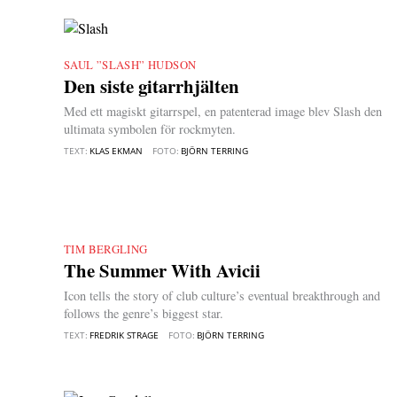
SAUL ”SLASH” HUDSON
|
Den siste gitarrhjälten
Med ett magiskt gitarrspel, en patenterad image blev Slash den
ultimata symbolen för ­rockmyten.
TEXT:
KLAS EKMAN
FOTO:
BJÖRN TERRING
TIM BERGLING
|
The Summer With Avicii
Icon tells the story of club culture’s eventual breakthrough and
follows the genre’s biggest star.
TEXT:
FREDRIK STRAGE
FOTO:
BJÖRN TERRING