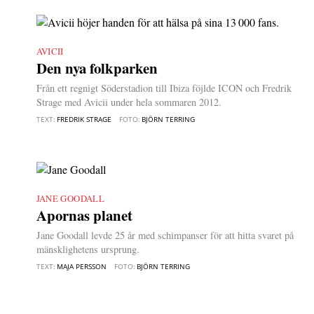
AVICII
|
Den nya folkparken
Från ett regnigt Söderstadion till Ibiza föjlde ICON och Fredrik
Strage med Avicii under hela sommaren 2012.
TEXT:
FREDRIK STRAGE
FOTO:
BJÖRN TERRING
JANE GOODALL
|
Apornas planet
Jane Goodall levde 25 år med schimpanser för att hitta svaret på
mänsklighetens ursprung.
TEXT:
MAJA PERSSON
FOTO:
BJÖRN TERRING