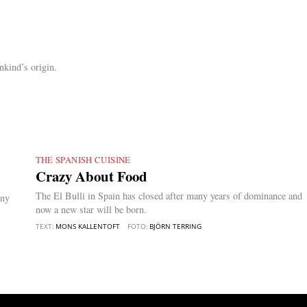
nkind’s origin.
THE SPANISH CUISINE
|
Crazy About Food
The El Bulli in Spain has closed after many years of dominance and
 ny
now a new star will be born.
TEXT:
MONS KALLENTOFT
FOTO:
BJÖRN TERRING