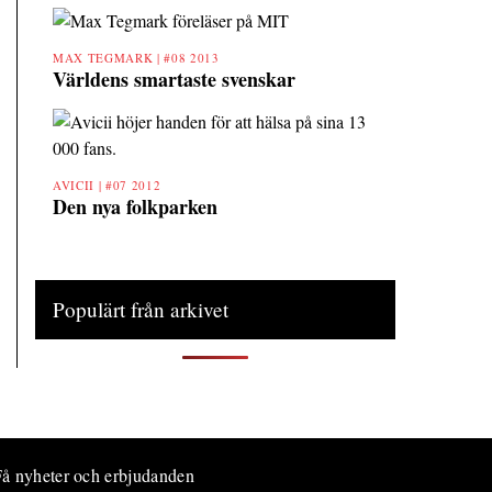
MAX TEGMARK |
#08 2013
Världens smartaste svenskar
AVICII |
#07 2012
Den nya folkparken
Populärt från arkivet
å nyheter och erbjudanden