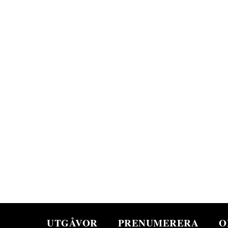
UTGÅVOR
PRENUMERERA
O