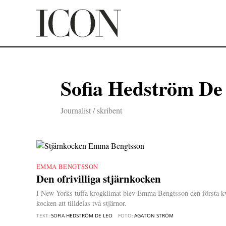
Hoppa
till
innehåll
Sofia Hedström De
Journalist / skribent
EMMA BENGTSSON
|
Den ofrivilliga stjärnkocken
I New Yorks tuffa krogklimat blev Emma Bengtsson den första k
kocken att tilldelas två stjärnor.
TEXT:
SOFIA HEDSTRÖM DE LEO
FOTO:
AGATON STRÖM