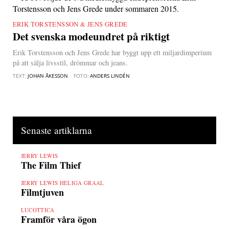
ERIK TORSTENSSON & JENS GREDE
|
Det svenska modeundret på riktigt
Erik Torstensson och Jens Grede har byggt upp ett miljardimperium
på att sälja livsstil, drömmar och jeans.
TEXT:
JOHAN ÅKESSON
FOTO:
ANDERS LINDÉN
Senaste artiklarna
JERRY LEWIS
The Film Thief
JERRY LEWIS HELIGA GRAAL
Filmtjuven
LUCOTTICA
Framför våra ögon