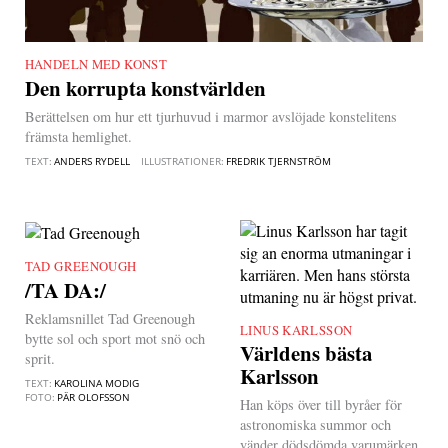
HANDELN MED KONST
|
Den korrupta konstvärlden
Berättelsen om hur ett tjurhuvud i marmor avslöjade konstelitens
främsta hemlighet.
TEXT:
ANDERS RYDELL
ILLUSTRATIONER:
FREDRIK TJERNSTRÖM
TAD GREENOUGH
|
/TA DA:/
Reklamsnillet Tad Greenough
LINUS KARLSSON
|
bytte sol och sport mot snö och
Världens bästa
sprit.
Karlsson
TEXT:
KAROLINA MODIG
FOTO:
PÄR OLOFSSON
Han köps över till byråer för
astronomiska summor och
vänder dödsdömda varumärken