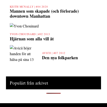
KEITH MCNALLY |
#04 2020
Mannen som skapade (och förlorade)
downtown Manhattan
YVON CHOUINARD |
#02 2013
Hjärnan som alla vill åt
AVICII |
#07 2012
Den nya folkparken
Populärt från arkivet