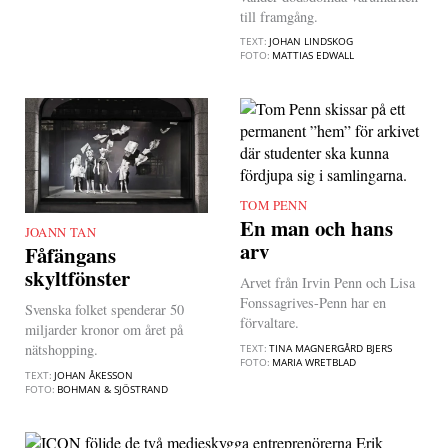
till framgång.
TEXT:
JOHAN LINDSKOG
FOTO:
MATTIAS EDWALL
TOM PENN
|
En man och hans
JOANN TAN
|
arv
Fåfängans
skyltfönster
Arvet från Irvin Penn och Lisa
Fonssagrives-Penn har en
Svenska folket spenderar 50
förvaltare.
miljarder kronor om året på
nätshopping.
TEXT:
TINA MAGNERGÅRD BJERS
FOTO:
MARIA WRETBLAD
TEXT:
JOHAN ÅKESSON
FOTO:
BOHMAN & SJÖSTRAND