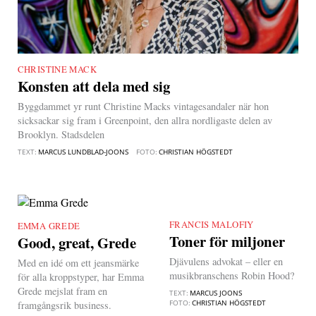
CHRISTINE MACK
|
Konsten att dela med sig
Byggdammet yr runt Christine Macks vintagesandaler när hon
sicksackar sig fram i Greenpoint, den allra nordligaste delen av
Brooklyn. Stadsdelen
TEXT:
MARCUS LUNDBLAD-JOONS
FOTO:
CHRISTIAN HÖGSTEDT
FRANCIS MALOFIY
|
EMMA GREDE
|
Toner för miljoner
Good, great, Grede
Djävulens advokat – eller en
Med en idé om ett jeansmärke
musikbranschens Robin Hood?
för alla kroppstyper, har Emma
Grede mejslat fram en
TEXT:
MARCUS JOONS
FOTO:
CHRISTIAN HÖGSTEDT
framgångsrik business.