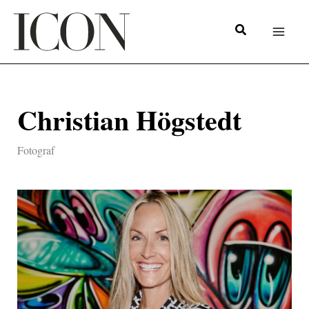
Hoppa
till
innehåll
Christian Högstedt
Fotograf