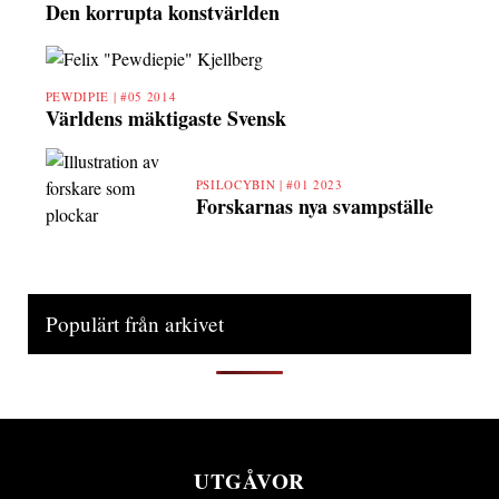
Den korrupta konstvärlden
PEWDIPIE |
#05 2014
Världens mäktigaste Svensk
PSILOCYBIN |
#01 2023
Forskarnas nya svampställe
Populärt från arkivet
UTGÅVOR