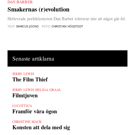
DAN BARBER
|
Smakernas (r)evolution
Hetlevrade perfektionisten Dan Barber tolererar inte att något går fel.
TEXT:
MARCUS JOONS
FOTO:
CHRISTIAN HÖGSTEDT
Senaste artiklarna
JERRY LEWIS
The Film Thief
JERRY LEWIS HELIGA GRAAL
Filmtjuven
LUCOTTICA
Framför våra ögon
CHRISTINE MACK
Konsten att dela med sig