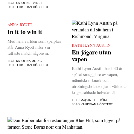
TEXT:
CAROLINE HAINER
FOTO:
CHRISTIAN HÖGSTEDT
ANNA RYOTT
|
In it to win it
Med hela världen som spelplan
KATHI LYNN AUSTIN
|
står Anna Ryott inför sin
En jägare utan
tuffaste match någonsin.
vapen
TEXT:
KAROLINA MODIG
FOTO:
CHRISTIAN HÖGSTEDT
Kathi Lynn Austin har i 30 år
spårat smugglare av vapen,
människor, knark och
utrotningshotade djur i världens
krigsdrabbade helveteshål.
TEXT:
MAJSAN BOSTRÖM
FOTO:
CHRISTIAN HÖGSTEDT