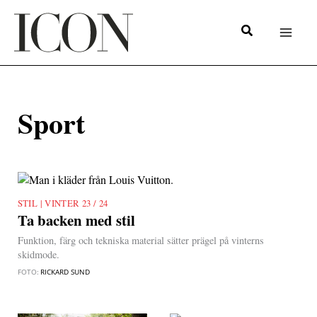
Hoppa
till
innehåll
Sport
VINTER 23 / 24
|
Ta backen med stil
Funktion, färg och tekniska material sätter prägel på vinterns
skidmode.
FOTO:
RICKARD SUND