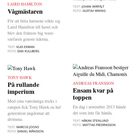
LAIRD HAMILTON
|
TEXT:
JOHAN WIRFÄLT
Vågmästaren
FOTO:
GUSTAV WIKING
För att hitta harmoni sökte sig
Laird Hamilton till havet och
blev den främste big wave-
surfaren genom tiderna.
TEXT:
KLAS EKMAN
FOTO:
DAN KULLBERG
TONY HAWK
|
På rullande
ANDREAS FRANSSON
|
Ensam kvar på
imperium
toppen
Med sina vansinniga tricks i
En dag i november 2013 hände
rampen fick Tony Hawk en hel
det som inte får hända.
generation ungdomar att
drömma.
TEXT:
HÅKAN STENLUND
FOTO:
MATTIAS FREDRIKSSON
TEXT:
MARCUS JOONS
FOTO:
DANIEL MÅNSSON