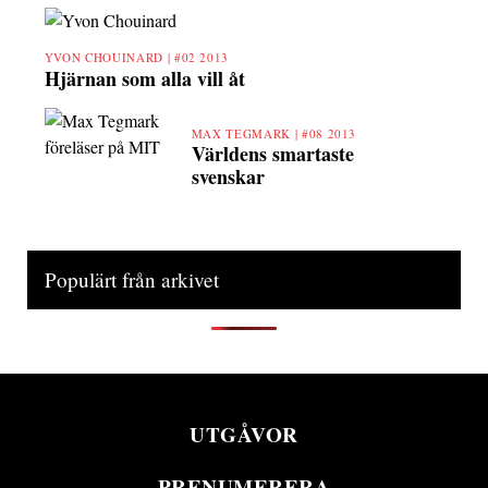
YVON CHOUINARD |
#02 2013
Hjärnan som alla vill åt
MAX TEGMARK |
#08 2013
Världens smartaste
svenskar
Populärt från arkivet
UTGÅVOR
PRENUMERERA