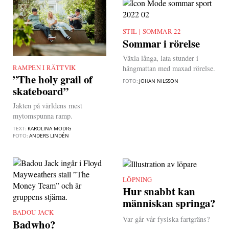
SOMMAR 22
|
Sommar i rörelse
Växla långa, lata stunder i
RAMPEN I RÄTTVIK
|
hängmattan med maxad rörelse.
”The holy grail of
FOTO:
JOHAN NILSSON
skateboard”
Jakten på världens mest
mytomspunna ramp.
TEXT:
KAROLINA MODIG
FOTO:
ANDERS LINDÉN
LÖPNING
|
Hur snabbt kan
människan springa?
BADOU JACK
|
Var går vår fysiska fartgräns?
Badwho?