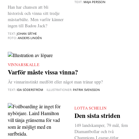
TEXT:
MAJA PERSSON
Han har chansen att bli
historisk och vinna sitt tredje
mästarbälte. Men varför känner
ingen till Badou Jack?
TEXT:
JOHAN SÅTHE
FOTO:
ANDERS LINDÉN
VINNARSKALLE
|
Varför måste vissa vinna?
Är vinnarinstinkt medfött eller något man tränar upp?
TEXT:
IDA SÖDERSTRÖM
ILLUSTRATIONER:
PATRIK SVENSSON
LOTTA SCHELIN
|
Den sista striden
149 landskamper, 79 mål, fem
Diamantbollar och två
Champions League-titlar.